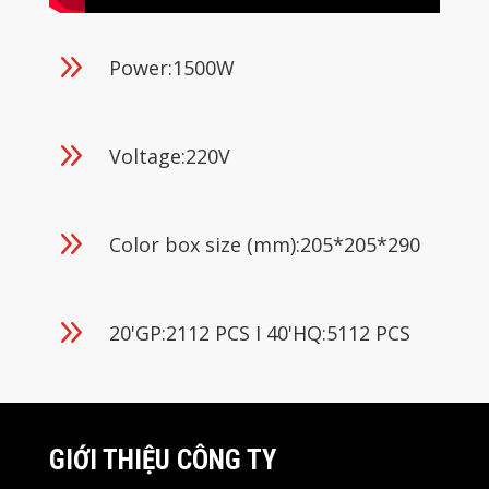
9
Power:1500W
9
Voltage:220V
9
Color box size (mm):205*205*290
9
20'GP:2112 PCS I 40'HQ:5112 PCS
GIỚI THIỆU CÔNG TY