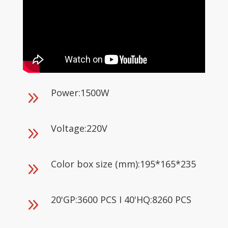
Power:1500W
9
Voltage:220V
9
Color box size (mm):195*165*235
9
20'GP:3600 PCS I 40'HQ:8260 PCS
9